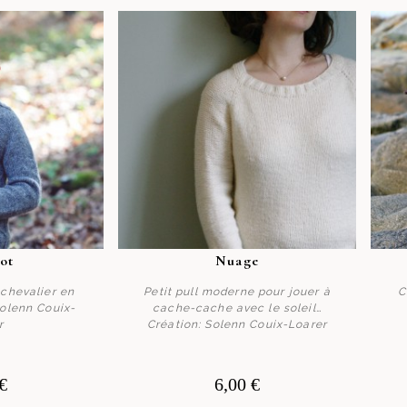
ot
Nuage
 chevalier en
Petit pull moderne pour jouer à
C
Solenn Couix-
cache-cache avec le soleil…
r
Création: Solenn Couix-Loarer
er
Acheter
€
6,00 €