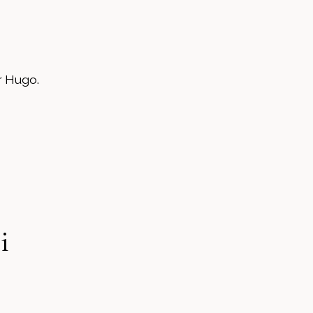
r Hugo.
i