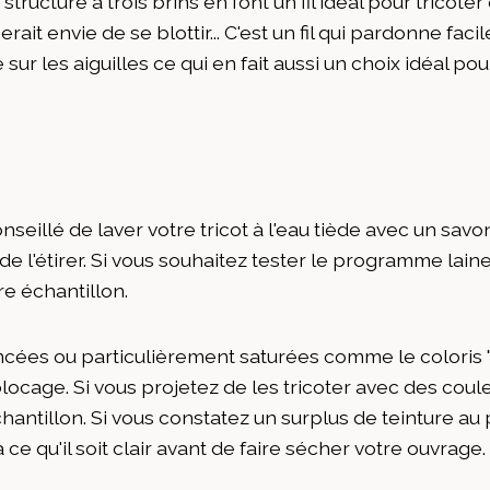
structure à trois brins en font un fil idéal pour tricote
rait envie de se blottir... C'est un fil qui pardonne faci
sur les aiguilles ce qui en fait aussi un choix idéal po
conseillé de laver votre tricot à l'eau tiède avec un sav
u de l'étirer. Si vous souhaitez tester le programme la
re échantillon.
oncées ou particulièrement saturées comme le colori
ocage. Si vous projetez de les tricoter avec des coule
ntillon. Si vous constatez un surplus de teinture au 
ce qu'il soit clair avant de faire sécher votre ouvrage.