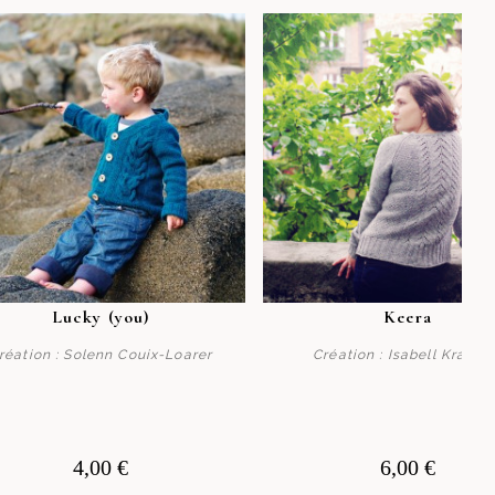
Lucky (you)
Keera
réation : Solenn Couix-Loarer
Création : Isabell Kraem
Acheter
Acheter
4,00 €
6,00 €