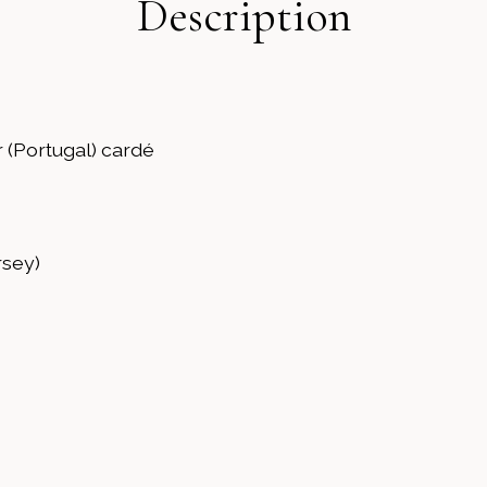
Description
r (Portugal) cardé
rsey)